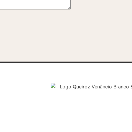
 Humanos
iscal
Assine nossa newsletter e receba
e Despacho
conteúdos exclusivos por email.