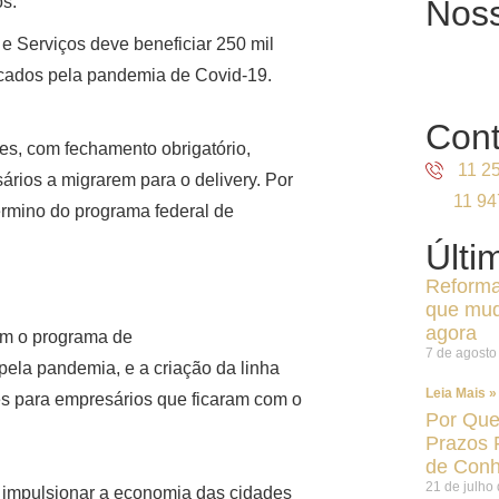
s.
Nos
e Serviços deve beneficiar 250 mil
cados pela pandemia de Covid-19.
Cont
es, com fechamento obrigatório,
11 2
ários a migrarem para o delivery. Por
11 9
término do programa federal de
Últi
Reforma 
que mud
agora
ém o programa de
7 de agosto
pela pandemia, e a criação da linha
Leia Mais »
s para empresários que ficaram com o
Por Que
Prazos 
de Conh
21 de julho
 impulsionar a economia das cidades