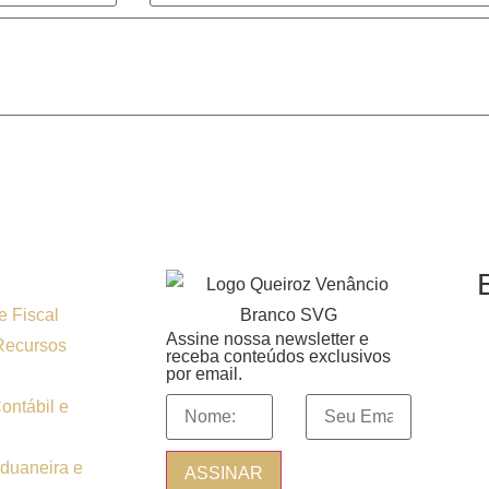
M
e Fiscal
R
Assine nossa newsletter e
Recursos
C
receba conteúdos exclusivos
S
por email.
ontábil e
F
A
duaneira e
P
B