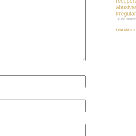
recupera
abusiva
irregula
10 de sete
Leia Mais »