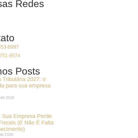
sas Redes
ato
553-8997
4751-9574
mos Posts
Tributária 2027: o
a para sua empresa
 de 2026
 Sua Empresa Perde
Fiscais (E Não É Falta
ecimento)
 de 2026