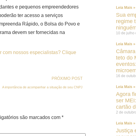
tudantes e pequenos empreendedores
Leia Mais »
Sua emp
oderão ter acesso a serviços
regime t
Empreenda Rápido, o Bolsa do Povo e
ninguém
grama devem ser fornecidas na
10 de julho
Leia Mais »
Câmara 
r com nossos especialistas? Clique
teto do 
eventos
microe
16 de outub
PRÓXIMO POST
Leia Mais »
A importância de acompanhar a situação de seu CNPJ
Agora fi
ser MEI
cartão d
2 de outubr
igatórios são marcados com
*
Leia Mais »
Justiça 