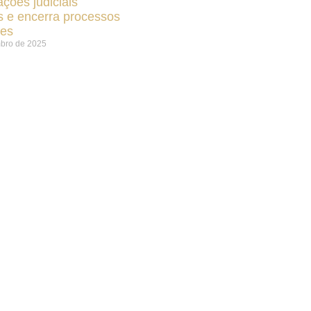
ções judiciais
s e encerra processos
res
mbro de 2025